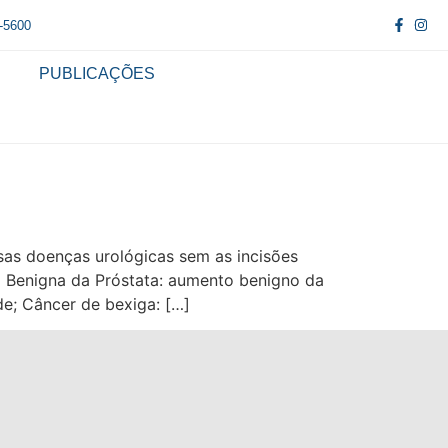
2-5600
PUBLICAÇÕES
sas doenças urológicas sem as incisões
a Benigna da Próstata: aumento benigno da
de; Câncer de bexiga: […]