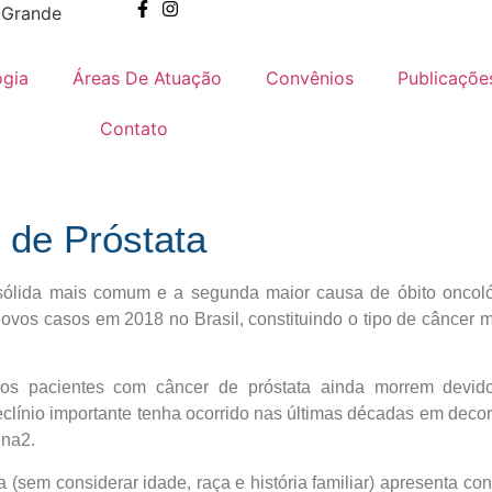
o Grande
ogia
Áreas De Atuação
Convênios
Publicaçõe
Contato
 de Próstata
ólida mais comum e a segunda maior causa de óbito oncoló
ovos casos em 2018 no Brasil, constituindo o tipo de câncer 
dos pacientes com câncer de próstata ainda morrem devi
ínio importante tenha ocorrido nas últimas décadas em decorrê
ina
2
.
sem considerar idade, raça e história familiar) apresenta cont