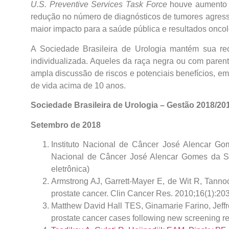
U.S. Preventive Services Task Force
houve aumento d
redução no número de diagnósticos de tumores agressiv
maior impacto para a saúde pública e resultados oncol
A Sociedade Brasileira de Urologia mantém sua re
individualizada. Aqueles da raça negra ou com paren
ampla discussão de riscos e potenciais benefícios, e
de vida acima de 10 anos.
Sociedade Brasileira de Urologia – Gestão 2018/20
Setembro de 2018
Instituto Nacional de Câncer José Alencar Gom
Nacional de Câncer José Alencar Gomes da Si
eletrônica)
Armstrong AJ, Garrett-Mayer E, de Wit R, Tannock 
prostate cancer. Clin Cancer Res. 2010;16(1):20
Matthew David Hall TES, Ginamarie Farino, Jeffre
prostate cancer cases following new screening r