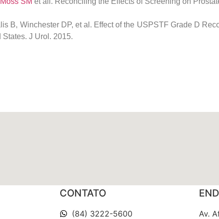
Moss SM
et all. Reconciling the Effects of Screening on Prost
lis B, Winchester DP, et al. Effect of the USPSTF Grade D Re
States. J Urol. 2015.
CONTATO
END
(84) 3222-5600
Av. A