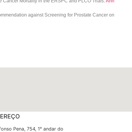
ate Cancer Mortality in the ERSPC and PLCO Trials.
Ann
commendation against Screening for Prostate Cancer on
EREÇO
fonso Pena, 754, 1° andar do