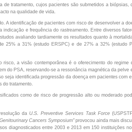
 de tratamento, cujos pacientes são submetidos a biópsias, q
acto na qualidade de vida.
do. A identificação de pacientes com risco de desenvolver a d
r a indicação e frequência do rastreamento. Entre diversos fator
 estudos avaliando tardiamente os resultados quanto à mortali
e de 25% a 31% (estudo ERSPC) e de 27% a 32% (estudo 
o risco, a visão contemporânea é o oferecimento do regime 
gem do PSA, reservando-se a ressonância magnética da pelve e/o
caso seja identificada progressão da doença em pacientes com 
 do tratamento.
ssificados como de risco de progressão alto ou moderado po
resolução da
U.S. Preventive Services Task Force
(USPSTF, 
Genitourinary Cancers Symposium”
provocou ainda mais discus
asos diagnosticados entre 2003 e 2013 em 150 instituições