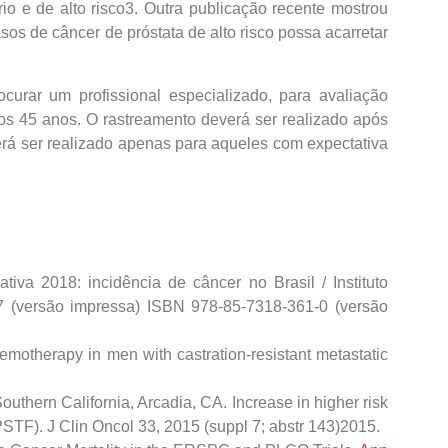
o e de alto risco
3
. Outra publicação recente mostrou
os de câncer de próstata de alto risco possa acarretar
rar um profissional especializado, para avaliação
os 45 anos. O rastreamento deverá ser realizado após
erá ser realizado apenas para aqueles com expectativa
va 2018: incidência de câncer no Brasil / Instituto
 (versão impressa) ISBN 978-85-7318-361-0 (versão
hemotherapy in men with castration-resistant metastatic
uthern California, Arcadia, CA. Increase in higher risk
TF). J Clin Oncol 33, 2015 (suppl 7; abstr 143)2015.