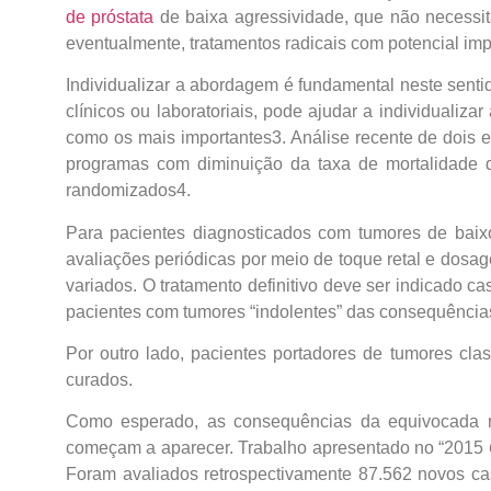
de próstata
de baixa agressividade, que não necessita
eventualmente, tratamentos radicais com potencial imp
Individualizar a abordagem é fundamental neste senti
clínicos ou laboratoriais, pode ajudar a individualiza
como os mais importantes
3
. Análise recente de dois
programas com diminuição da taxa de mortalidad
randomizados
4
.
Para pacientes diagnosticados com tumores de baix
avaliações periódicas por meio de toque retal e dosa
variados. O tratamento definitivo deve ser indicado 
pacientes com tumores “indolentes” das consequências
Por outro lado, pacientes portadores de tumores cla
curados.
Como esperado, as consequências da equivocada 
começam a aparecer. Trabalho apresentado no “2015
Foram avaliados retrospectivamente 87.562 novos c