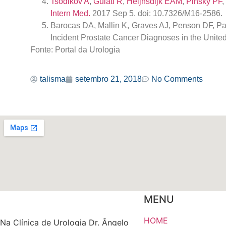
Tsodikov A
,
Gulati R
,
Heijnsdijk EAM
,
Pinsky PF
,
Intern Med.
2017 Sep 5. doi: 10.7326/M16-2586.
Barocas DA, Mallin K, Graves AJ, Penson DF, Pa
Incident Prostate Cancer Diagnoses in the United 
Fonte: Portal da Urologia
talisma
setembro 21, 2018
No Comments
MENU
HOME
Na Clínica de Urologia Dr. Ângelo