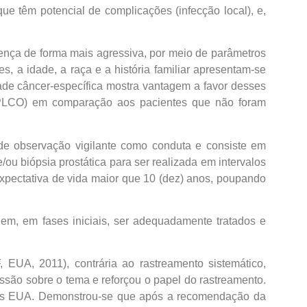
ue têm potencial de complicações (infecção local), e,
oença de forma mais agressiva, por meio de parâmetros
es, a idade, a raça e a história familiar apresentam-se
dade câncer-específica mostra vantagem a favor desses
PLCO) em comparação aos pacientes que não foram
de observação vigilante como conduta e consiste em
u biópsia prostática para ser realizada em intervalos
expectativa de vida maior que 10 (dez) anos, poupando
dem, em fases iniciais, ser adequadamente tratados e
EUA, 2011), contrária ao rastreamento sistemático,
são sobre o tema e reforçou o papel do rastreamento.
 nos EUA. Demonstrou-se que após a recomendação da