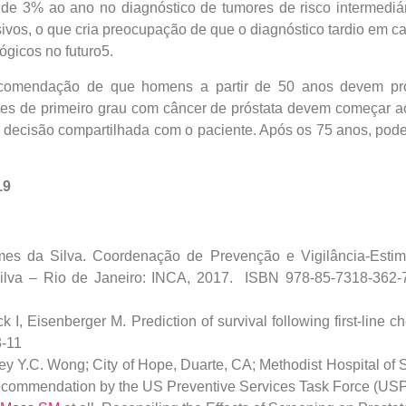
e 3% ao ano no diagnóstico de tumores de risco intermediári
os, o que cria preocupação de que o diagnóstico tardio em cas
ógicos no futuro
5
.
comendação de que homens a partir de 50 anos devem procu
tes de primeiro grau com câncer de próstata devem começar a
m decisão compartilhada com o paciente. Após os 75 anos, pod
19
es da Silva. Coordenação de Prevenção e Vigilância-Estimati
lva – Rio de Janeiro: INCA, 2017. ISBN 978-85-7318-362-7
I, Eisenberger M. Prediction of survival following first-line c
3-11
y Y.C. Wong; City of Hope, Duarte, CA; Methodist Hospital of So
ecommendation by the US Preventive Services Task Force (USPS